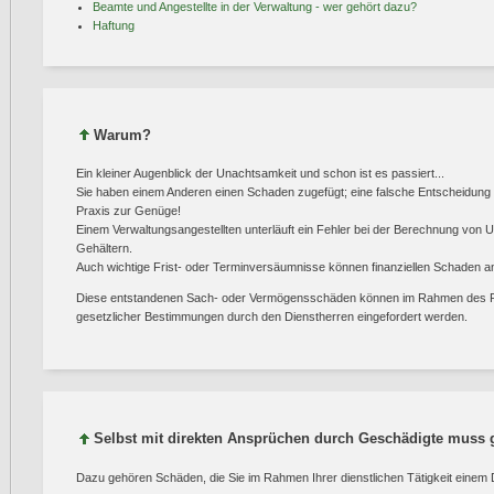
Beamte und Angestellte in der Verwaltung - wer gehört dazu?
Haftung
Warum?
Ein kleiner Augenblick der Unachtsamkeit und schon ist es passiert...
Sie haben einem Anderen einen Schaden zugefügt; eine falsche Entscheidung get
Praxis zur Genüge!
Einem Verwaltungsangestellten unterläuft ein Fehler bei der Berechnung von 
Gehältern.
Auch wichtige Frist- oder Terminversäumnisse können finanziellen Schaden an
Diese entstandenen Sach- oder Vermögensschäden können im Rahmen des Rü
gesetzlicher Bestimmungen durch den Dienstherren eingefordert werden.
Selbst mit direkten Ansprüchen durch Geschädigte muss 
Dazu gehören Schäden, die Sie im Rahmen Ihrer dienstlichen Tätigkeit einem Dr