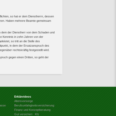
flichten, so hat er dem Dienstherrn, dessen
tzen. Haben mehrere Beamte gemeinsam
 in dem der Dienstherr von dem Schaden und
se Kenntnis in zehn Jahren von der
stet, so tritt an die Stelle des
itpunkt, in dem der Ersatzanspruch des
enüber rechtskräftig festgestellt wird.
pruch gegen einen Dritten, so geht der
Erklärvideos
Altersvorsorge
kasse
Berufsunfahigkeitsversicherung
Finanz und Konzeptberatung
Gut versichert
Kfz