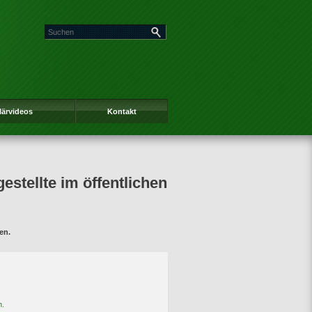
lärvideos
Kontakt
estellte im öffentlichen
en.
n.