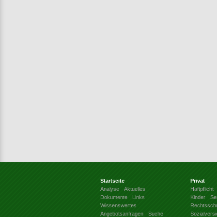
Startseite
Privat
Analyse
Aktuelles
Haftpflicht
Dokumente
Links
Kinder
Se
Wissenswertes
Rechtssch
Angebotsanfragen
Suche
Sozialvers