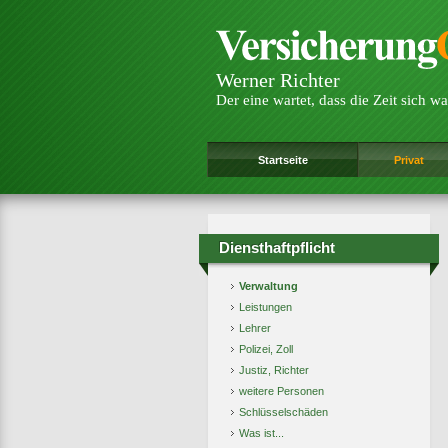
Werner Richter
Der eine wartet, dass die Zeit sich wa
Startseite
Privat
Diensthaftpflicht
Verwaltung
Leistungen
Lehrer
Polizei, Zoll
Justiz, Richter
weitere Personen
Schlüsselschäden
Was ist...