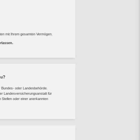
ften mit Ihrem gesamten Vermögen.
rlassen.
zu?
ner Bundes- oder Landesbehörde.
der Landesversicherungsanstalt für
en Stellen oder einer anerkannten