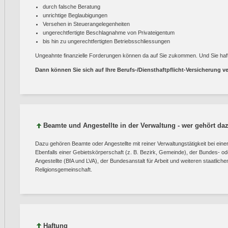
durch falsche Beratung
unrichtige Beglaubigungen
Versehen in Steuerangelegenheiten
ungerechtfertigte Beschlagnahme von Privateigentum
bis hin zu ungerechtfertigten Betriebsschliessungen
Ungeahnte finanzielle Forderungen können da auf Sie zukommen. Und Sie ha
Dann können Sie sich auf Ihre Berufs-/Diensthaftpflicht-Versicherung ve
Beamte und Angestellte in der Verwaltung - wer gehört da
Dazu gehören Beamte oder Angestellte mit reiner Verwaltungstätigkeit bei ei
Ebenfalls einer Gebietskörperschaft (z. B. Bezirk, Gemeinde), der Bundes- o
Angestellte (BfA und LVA), der Bundesanstalt für Arbeit und weiteren staatlich
Religionsgemeinschaft.
Haftung