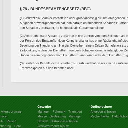
§ 78 - BUNDESBEAMTENGESETZ (BBG)
(1)
Verletzt ein Beamter vorsätzlich oder grob fahrlässig die ihm obliegenden P
Aufgaben er wahrgenommen hat, den daraus entstehenden Schaden zu erse
den Schaden verursacht, so haften sie als Gesamtschuldner.
(2)
Ansprüche nach Absatz 1 verjähren in drei Jahren von dem Zeitpunkt an,
der Person des Ersatzpflichtigen Kenntnis erlangt hat, ohne Rücksicht auf die
Begehung der Handlung an. Hat der Dienstherr einem Dritten Schadenersatz gelei
Zeitpunktes, in dem der Dienstherr von dem Schaden Kenntnis erlangt, der Ze
Dritten diesem gegenüber vom Dienstherrn anerkannt oder dem Dienstherrn geg
(3)
Leistet der Beamte dem Dienstherrn Ersatz und hat dieser einen Ersatzans
Ersatzanspruch auf den Beamten über.
Gewerbe
Onlinerechner
Altersvorsorge
Manager
Fuhrpark
Transport
Angebotsanfragen
nioren
Messe
Bauleistung
Montage
Rechenhelfer
Haftpflicht
utz
Reisen
Umwelt
Vertrauensschäden
icherung
Tiere
Vermieterrechtsschutz