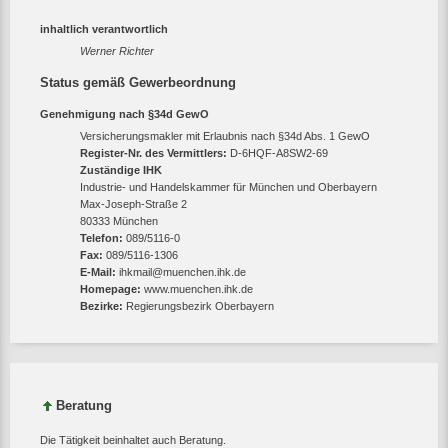
inhaltlich verantwortlich
Werner Richter
Status gemäß Gewerbeordnung
Genehmigung nach §34d GewO
Versicherungsmakler mit Erlaubnis nach §34d Abs. 1 GewO
Register-Nr. des Vermittlers:
D-6HQF-A8SW2-69
Zuständige IHK
Industrie- und Handelskammer für München und Oberbayern
Max-Joseph-Straße 2
‎80333 München
Telefon:
089/5116-0
Fax:
089/5116-1306
E-Mail:
ihkmail@muenchen.ihk.de
Homepage:
www.muenchen.ihk.de
Bezirke:
Regierungsbezirk Oberbayern
Beratung
Die Tätigkeit beinhaltet auch Beratung.