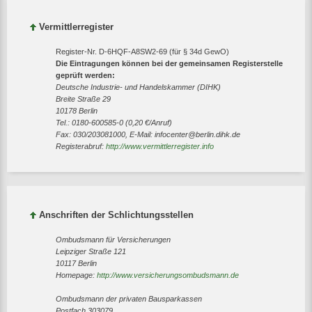
Vermittlerregister
Register-Nr. D-6HQF-A8SW2-69 (für § 34d GewO)
Die Eintragungen können bei der gemeinsamen Registerstelle
geprüft werden:
Deutsche Industrie- und Handelskammer (DIHK)
Breite Straße 29
10178 Berlin
Tel.: 0180-600585-0 (0,20 €/Anruf)
Fax: 030/203081000, E-Mail: infocenter@berlin.dihk.de
Registerabruf:
http://www.vermittlerregister.info
Anschriften der Schlichtungsstellen
Ombudsmann für Versicherungen
Leipziger Straße 121
10117 Berlin
Homepage:
http://www.versicherungsombudsmann.de
Ombudsmann der privaten Bausparkassen
Postfach 303079