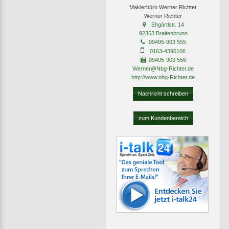
Maklerbüro Werner Richter
Werner Richter
Ehgärtlstr. 14
92363 Breitenbrunn
09495-903 555
0163-4395106
09495-903 556
Werner@Nbg-Richter.de
http://www.nbg-Richter.de
Nachricht schreiben
zum Kundenbereich