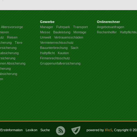
Gewerbe
Onlinerechner
Altersvorsorge
Manager
Fuhrpark
Transport
Angebotsanfragen
nioren
Messe
Bauleistung
Montage
Rechenhelfer
Haftpflicht
utz
Reisen
Umwelt
Vertrauensschäden
icherung
Tiere
Vermieterrechtsschutz
ersicherung
Bauunterbrechung
Sach
ftabsicherung
Haftpflicht
Kaution
rsicherung
Firmenrechtsschutz
benen Absicherung
Gruppenunfallversicherung
cherung
absicherung
en
Erstinformation
Lexikon
Suche
powered by
IReS
, Copyright © 2