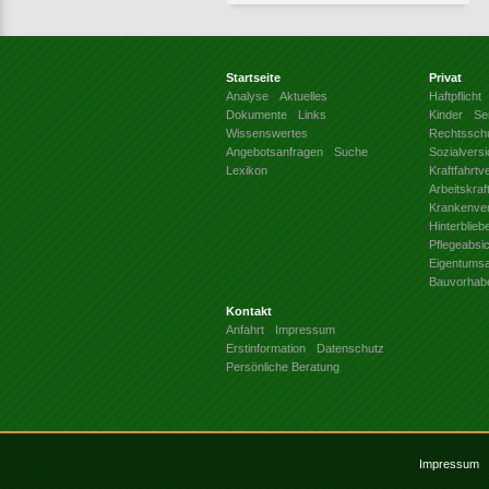
Startseite
Privat
Analyse
Aktuelles
Haftpflicht
Dokumente
Links
Kinder
Se
Wissenswertes
Rechtssch
Angebotsanfragen
Suche
Sozialvers
Lexikon
Kraftfahrtv
Arbeitskra
Krankenve
Hinterblie
Pflegeabsi
Eigentums
Bauvorhab
Kontakt
Anfahrt
Impressum
Erstinformation
Datenschutz
Persönliche Beratung
Impressum