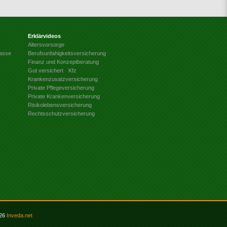
Erklärvideos
Altersvorsorge
kasse
Berufsunfahigkeitsversicherung
Finanz und Konzeptberatung
Gut versichert
Kfz
Krankenzusatzversicherung
Private Pflegeversicherung
Private Krankenversicherung
Risikolebensversicherung
Rechtsschutzversicherung
026
Inveda.net