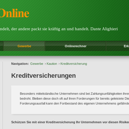
ndelt, der andere packt sie kräftig an und handelt. Dante Alighieri
Gewerbe
Onlinerechner
Erk
Navigation:
Gewerbe
Kaution
Kreditversicherung
Kreditversicherungen
Besonders mittelständische Unternehmen sind bei Zahlungsunfähigkeiten ihre
bedroht. Bleiben diese doch oft auf ihren Forderungen für bereits geleistete D
Forderungsausfall kann den Fortbestand des eigenen Unternehmens gefährd
Schützen Sie mit einer Kreditversicherung Ihr Unternehmen vor diesen Risike