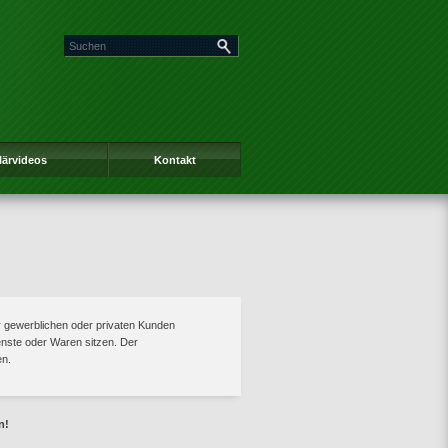
lärvideos
Kontakt
r gewerblichen oder privaten Kunden
ienste oder Waren sitzen. Der
en.
n!