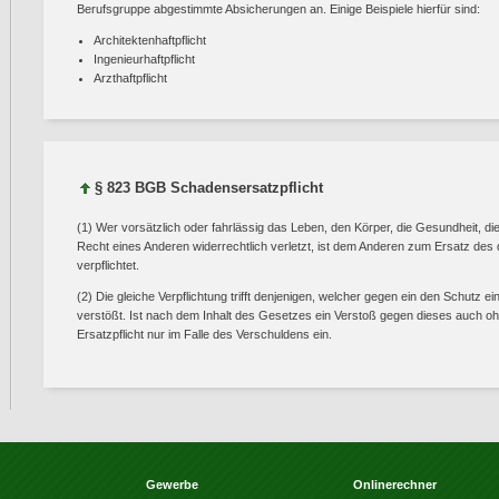
Berufsgruppe abgestimmte Absicherungen an. Einige Beispiele hierfür sind:
Architektenhaftpflicht
Ingenieurhaftpflicht
Arzthaftpflicht
§ 823 BGB Schadensersatzpflicht
(1) Wer vorsätzlich oder fahrlässig das Leben, den Körper, die Gesundheit, die
Recht eines Anderen widerrechtlich verletzt, ist dem Anderen zum Ersatz de
verpflichtet.
(2) Die gleiche Verpflichtung trifft denjenigen, welcher gegen ein den Schut
verstößt. Ist nach dem Inhalt des Gesetzes ein Verstoß gegen dieses auch ohn
Ersatzpflicht nur im Falle des Verschuldens ein.
Gewerbe
Onlinerechner