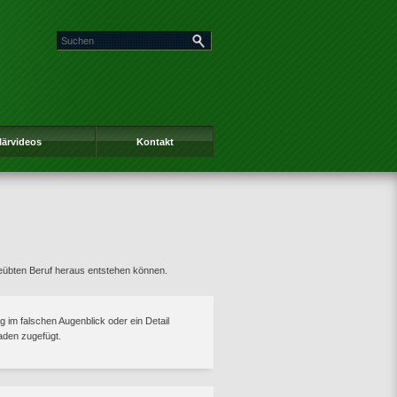
lärvideos
Kontakt
eübten Beruf heraus entstehen können.
 im falschen Augenblick oder ein Detail
den zugefügt.