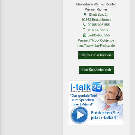
Maklerbüro Werner Richter
Werner Richter
Ehgärtlstr. 14
92363 Breitenbrunn
09495-903 555
0163-4395106
09495-903 556
Werner@Nbg-Richter.de
http://www.nbg-Richter.de
Nachricht schreiben
zum Kundenbereich