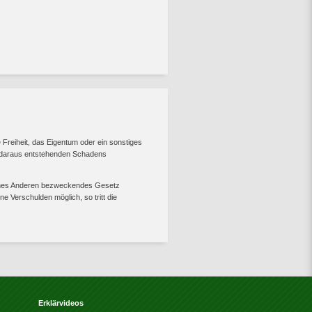
 Freiheit, das Eigentum oder ein sonstiges
s daraus entstehenden Schadens
z eines Anderen bezweckendes Gesetz
e Verschulden möglich, so tritt die
Erklärvideos