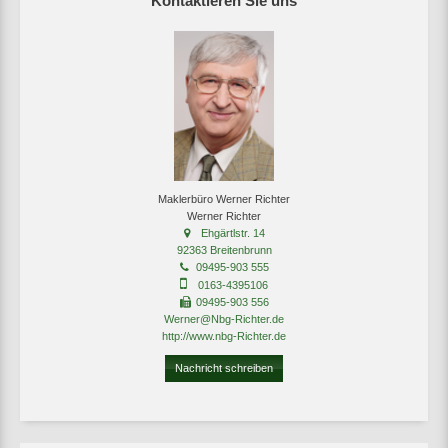
Kontaktieren Sie uns
Maklerbüro Werner Richter
Werner Richter
Ehgärtlstr. 14
92363 Breitenbrunn
09495-903 555
0163-4395106
09495-903 556
Werner@Nbg-Richter.de
http://www.nbg-Richter.de
Nachricht schreiben