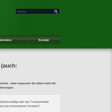
lärvideos
Kontakt
 (auch:
chert - aber vergessen Sie dabei nicht die
Fahrzeuges.
fall beschädigt oder das Transportmittel
 dann den entstandenen Schaden?