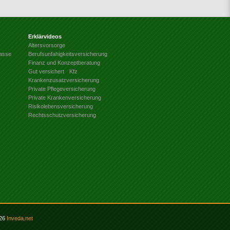
Erklärvideos
Altersvorsorge
kasse
Berufsunfahigkeitsversicherung
Finanz und Konzeptberatung
Gut versichert
Kfz
Krankenzusatzversicherung
Private Pflegeversicherung
Private Krankenversicherung
Risikolebensversicherung
Rechtsschutzversicherung
026
Inveda.net