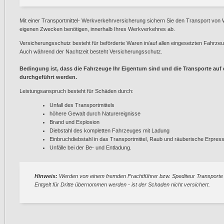
Mit einer Transportmittel- Werkverkehrversicherung sichern Sie den Transport von W
eigenen Zwecken benötigen, innerhalb Ihres Werkverkehres ab.
Versicherungsschutz besteht für beförderte Waren in/auf allen eingesetzten Fahrzeu
Auch während der Nachtzeit besteht Versicherungsschutz.
Bedingung ist, dass die Fahrzeuge Ihr Eigentum sind und die Transporte au
durchgeführt werden.
Leistungsanspruch besteht für Schäden durch:
Unfall des Transportmittels
höhere Gewalt durch Naturereignisse
Brand und Explosion
Diebstahl des kompletten Fahrzeuges mit Ladung
Einbruchdiebstahl in das Transportmittel, Raub und räuberische Erpres
Unfälle bei der Be- und Entladung.
Hinweis:
Werden von einem fremden Frachtführer bzw. Spediteur Transporte 
Entgelt für Dritte übernommen werden - ist der Schaden nicht versichert.