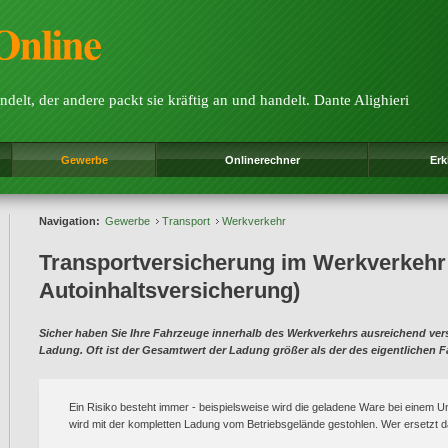
ndelt, der andere packt sie kräftig an und handelt. Dante Alighieri
Gewerbe
Onlinerechner
Erk
Navigation:
Gewerbe
Transport
Werkverkehr
Transportversicherung im Werkverkehr
Autoinhaltsversicherung)
Sicher haben Sie Ihre Fahrzeuge innerhalb des Werkverkehrs ausreichend versi
Ladung. Oft ist der Gesamtwert der Ladung größer als der des eigentlichen 
Ein Risiko besteht immer - beispielsweise wird die geladene Ware bei einem Un
wird mit der kompletten Ladung vom Betriebsgelände gestohlen. Wer ersetzt