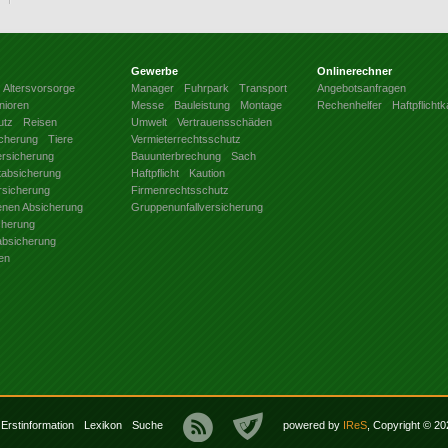
Gewerbe
Onlinerechner
Altersvorsorge
Manager
Fuhrpark
Transport
Angebotsanfragen
nioren
Messe
Bauleistung
Montage
Rechenhelfer
Haftpflicht
utz
Reisen
Umwelt
Vertrauensschäden
icherung
Tiere
Vermieterrechtsschutz
ersicherung
Bauunterbrechung
Sach
ftabsicherung
Haftpflicht
Kaution
rsicherung
Firmenrechtsschutz
benen Absicherung
Gruppenunfallversicherung
cherung
absicherung
en
Erstinformation
Lexikon
Suche
powered by
IReS
, Copyright © 2