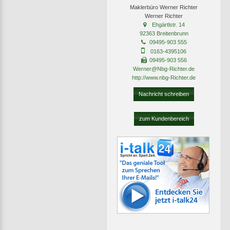
Maklerbüro Werner Richter
Werner Richter
Ehgärtlstr. 14
92363 Breitenbrunn
09495-903 555
0163-4395106
09495-903 556
Werner@Nbg-Richter.de
http://www.nbg-Richter.de
Nachricht schreiben
zum Kundenbereich