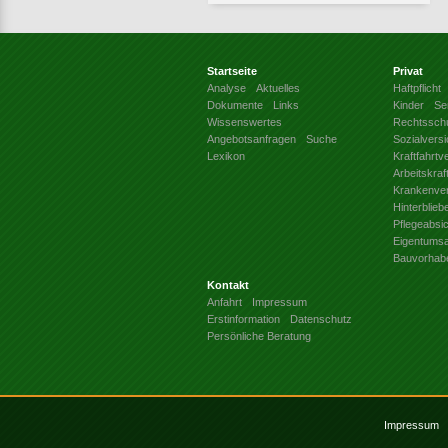
Startseite
Privat
Analyse
Aktuelles
Haftpflicht
Dokumente
Links
Kinder
Se
Wissenswertes
Rechtssch
Angebotsanfragen
Suche
Sozialvers
Lexikon
Kraftfahrtv
Arbeitskra
Krankenve
Hinterblie
Pflegeabsi
Eigentums
Bauvorhab
Kontakt
Anfahrt
Impressum
Erstinformation
Datenschutz
Persönliche Beratung
Impressum