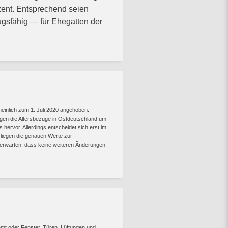
ent. Entsprechend seien
sfähig — für Ehegatten der
heinlich zum 1. Juli 2020 angehoben.
igen die Altersbezüge in Ostdeutschland um
ervor. Allerdings entscheidet sich erst im
liegen die genauen Werte zur
u erwarten, dass keine weiteren Änderungen
mt oder Fenster, Türen, Lüftungen und