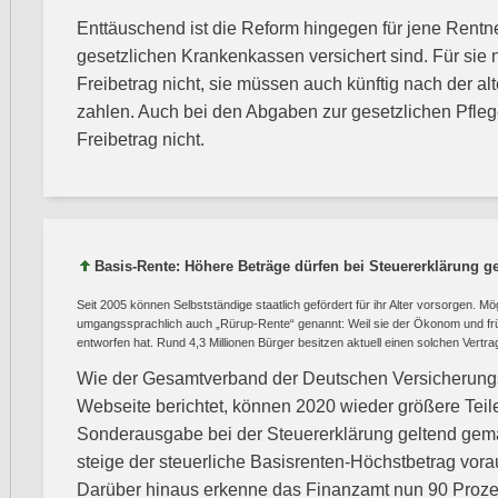
Enttäuschend ist die Reform hingegen für jene Rentner,
gesetzlichen Krankenkassen versichert sind. Für sie n
Freibetrag nicht, sie müssen auch künftig nach der a
zahlen. Auch bei den Abgaben zur gesetzlichen Pflege
Freibetrag nicht.
Basis-Rente: Höhere Beträge dürfen bei Steuererklärung 
Seit 2005 können Selbstständige staatlich gefördert für ihr Alter vorsorgen. M
umgangssprachlich auch „Rürup-Rente“ genannt: Weil sie der Ökonom und frü
entworfen hat. Rund 4,3 Millionen Bürger besitzen aktuell einen solchen Vertra
Wie der Gesamtverband der Deutschen Versicherungsw
Webseite berichtet, können 2020 wieder größere Teile
Sonderausgabe bei der Steuererklärung geltend gem
steige der steuerliche Basisrenten-Höchstbetrag vorau
Darüber hinaus erkenne das Finanzamt nun 90 Prozen