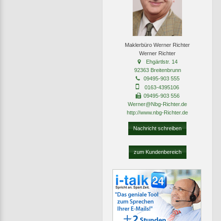
Maklerbüro Werner Richter
Werner Richter
Ehgärtlstr. 14
92363 Breitenbrunn
09495-903 555
0163-4395106
09495-903 556
Werner@Nbg-Richter.de
http://www.nbg-Richter.de
Nachricht schreiben
zum Kundenbereich