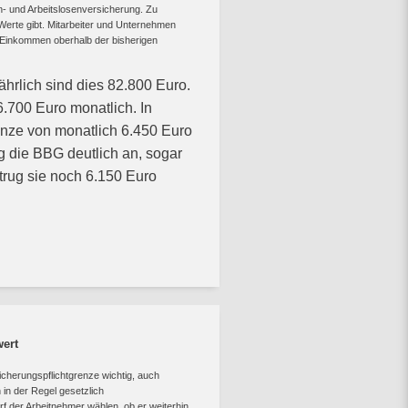
n- und Arbeitslosenversicherung. Zu
 Werte gibt. Mitarbeiter und Unternehmen
n Einkommen oberhalb der bisherigen
ährlich sind dies 82.800 Euro.
6.700 Euro monatlich. In
nze von monatlich 6.450 Euro
g die BBG deutlich an, sogar
trug sie noch 6.150 Euro
wert
icherungspflichtgrenze wichtig, auch
in der Regel gesetzlich
rf der Arbeitnehmer wählen, ob er weiterhin