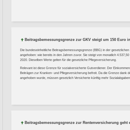
Beitragsbemessungsgrenze zur GKV steigt um 150 Euro 
Die bundeseinheitliche Beitragsbemessungsgrenze (BBG) in der gesetzlichen
angehoben: wie bereits in den Jahren zuvor. Sie steigt von monatlich 4.537,50
2020. Dieselben Werte gelten für die gesetzliche Pflegeversicherung.
Relevant ist diese Grenze für sozialversicherte Gutverdiener. Der Einkommensa
Beiträgen zur Kranken- und Pflegeversicherung befreit. Da die Grenze dank d
angehoben wurde, müssen gesetzlich Versicherte künftig mehr Sozialabgaben
Beitragsbemessungsgrenze zur Rentenversicherung geht e