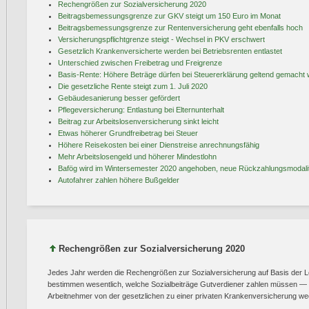
Rechengrößen zur Sozialversicherung 2020
Beitragsbemessungsgrenze zur GKV steigt um 150 Euro im Monat
Beitragsbemessungsgrenze zur Rentenversicherung geht ebenfalls hoch
Versicherungspflichtgrenze steigt - Wechsel in PKV erschwert
Gesetzlich Krankenversicherte werden bei Betriebsrenten entlastet
Unterschied zwischen Freibetrag und Freigrenze
Basis-Rente: Höhere Beträge dürfen bei Steuererklärung geltend gemacht
Die gesetzliche Rente steigt zum 1. Juli 2020
Gebäudesanierung besser gefördert
Pflegeversicherung: Entlastung bei Elternunterhalt
Beitrag zur Arbeitslosenversicherung sinkt leicht
Etwas höherer Grundfreibetrag bei Steuer
Höhere Reisekosten bei einer Dienstreise anrechnungsfähig
Mehr Arbeitslosengeld und höherer Mindestlohn
Bafög wird im Wintersemester 2020 angehoben, neue Rückzahlungsmodali
Autofahrer zahlen höhere Bußgelder
Rechengrößen zur Sozialversicherung 2020
Jedes Jahr werden die Rechengrößen zur Sozialversicherung auf Basis der L
bestimmen wesentlich, welche Sozialbeiträge Gutverdiener zahlen müssen 
Arbeitnehmer von der gesetzlichen zu einer privaten Krankenversicherung we