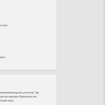
 werden
täten
ohnentwicklung neu errechnet. Sie
— und ab welchem Einkommen ein
chseln kann.