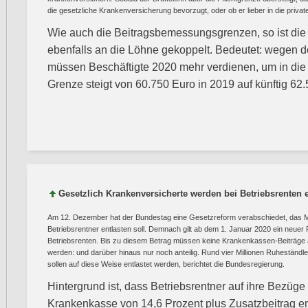
die gesetzliche Krankenversicherung bevorzugt, oder ob er lieber in die priva
Wie auch die Beitragsbemessungsgrenzen, so ist die
ebenfalls an die Löhne gekoppelt. Bedeutet: wegen d
müssen Beschäftigte 2020 mehr verdienen, um in di
Grenze steigt von 60.750 Euro in 2019 auf künftig 62
Gesetzlich Krankenversicherte werden bei Betriebsrenten e
Am 12. Dezember hat der Bundestag eine Gesetzreform verabschiedet, das Mi
Betriebsrentner entlasten soll. Demnach gilt ab dem 1. Januar 2020 ein neuer
Betriebsrenten. Bis zu diesem Betrag müssen keine Krankenkassen-Beiträge au
werden: und darüber hinaus nur noch anteilig. Rund vier Millionen Ruheständ
sollen auf diese Weise entlastet werden, berichtet die Bundesregierung.
Hintergrund ist, dass Betriebsrentner auf ihre Bezüge
Krankenkasse von 14,6 Prozent plus Zusatzbeitrag en