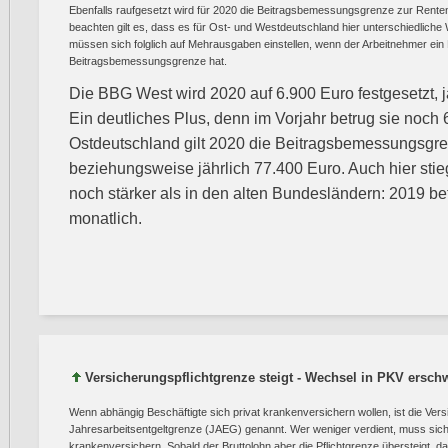
Ebenfalls raufgesetzt wird für 2020 die Beitragsbemessungsgrenze zur Rente
beachten gilt es, dass es für Ost- und Westdeutschland hier unterschiedliche
müssen sich folglich auf Mehrausgaben einstellen, wenn der Arbeitnehmer ei
Beitragsbemessungsgrenze hat.
Die BBG West wird 2020 auf 6.900 Euro festgesetzt, j
Ein deutliches Plus, denn im Vorjahr betrug sie noch 
Ostdeutschland gilt 2020 die Beitragsbemessungsgre
beziehungsweise jährlich 77.400 Euro. Auch hier stie
noch stärker als in den alten Bundesländern: 2019 be
monatlich.
Versicherungspflichtgrenze steigt - Wechsel in PKV ersch
Wenn abhängig Beschäftigte sich privat krankenversichern wollen, ist die Vers
Jahresarbeitsentgeltgrenze (JAEG) genannt. Wer weniger verdient, muss sich 
krankenversichern. Sobald der Bruttolohn aber die Pflichtgrenze übersteigt, da