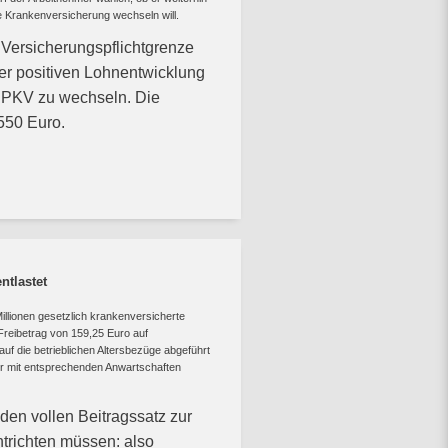
te Krankenversicherung wechseln will.
 Versicherungspflichtgrenze
er positiven Lohnentwicklung
e PKV zu wechseln. Die
.550 Euro.
ntlastet
llionen gesetzlich krankenversicherte
 Freibetrag von 159,25 Euro auf
f die betrieblichen Altersbezüge abgeführt
ler mit entsprechenden Anwartschaften
 den vollen Beitragssatz zur
trichten müssen: also