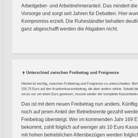
Arbeitgeber- und Arbeitnehmeranteil. Das mindert die A
Vorsorge und sorgt seit Jahren für Debatten. Hier wu
Kompromiss erzielt. Die Ruheständler behalten deut
ganz abgeschafft werden die Abgaben nicht.
Unterschied zwischen Freibetrag und Freigrenze
Hierbei ist wichtig, zwischen Freibetrag und Freigrenze zu unterscheiden. Bish
155,75 Euro auf den Krankenkassenbeitrag, die aber anders wirkte. Sobald die
sei es nur um einen Euro gewesen, musste wieder der komplette Kassenbeitr
Das ist mit dem neuen Freibetrag nun anders. Künfti
noch auf jenen Anteil der Betriebsrente gezahlt werde
Freibetrag übersteigt. Wer im kommenden Jahr 169 E
bekommt, zahlt folglich auf weniger als 10 Euro Kas
mit hohen betrieblichen Altersbezügen werden folglich