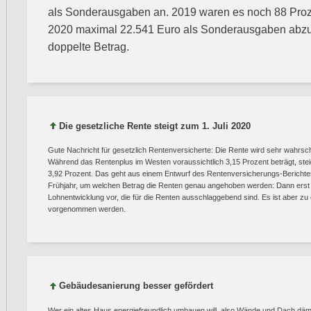
als Sonderausgaben an. 2019 waren es noch 88 Proz
2020 maximal 22.541 Euro als Sonderausgaben abzug
doppelte Betrag.
Die gesetzliche Rente steigt zum 1. Juli 2020
Gute Nachricht für gesetzlich Rentenversicherte: Die Rente wird sehr wahrsc
Während das Rentenplus im Westen voraussichtlich 3,15 Prozent beträgt, ste
3,92 Prozent. Das geht aus einem Entwurf des Rentenversicherungs-Berichtes h
Frühjahr, um welchen Betrag die Renten genau angehoben werden: Dann erst 
Lohnentwicklung vor, die für die Renten ausschlaggebend sind. Es ist aber z
vorgenommen werden.
Gebäudesanierung besser gefördert
Wer ein altes Haus energiefreundlich umbauen will, also Wände und Dach däm