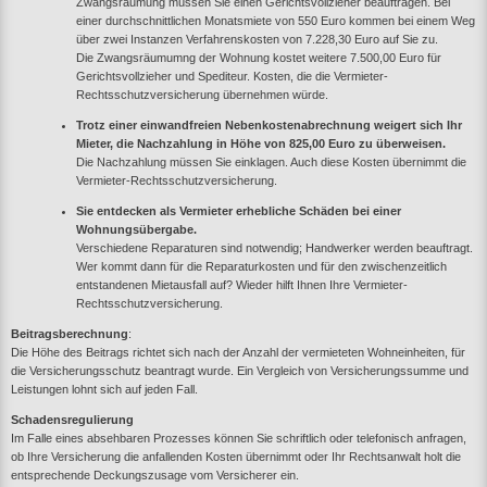
Zwangsräumung müssen Sie einen Gerichtsvollzieher beauftragen. Bei
einer durchschnittlichen Monatsmiete von 550 Euro kommen bei einem Weg
über zwei Instanzen Verfahrenskosten von 7.228,30 Euro auf Sie zu.
Die Zwangsräumumng der Wohnung kostet weitere 7.500,00 Euro für
Gerichtsvollzieher und Spediteur. Kosten, die die Vermieter-
Rechtsschutzversicherung übernehmen würde.
Trotz einer einwandfreien Nebenkostenabrechnung weigert sich Ihr
Mieter, die Nachzahlung in Höhe von
825,00 Euro
zu überweisen.
Die Nachzahlung müssen Sie einklagen. Auch diese Kosten übernimmt die
Vermieter-Rechtsschutzversicherung.
Sie entdecken als Vermieter erhebliche Schäden bei einer
Wohnungsübergabe.
Verschiedene Reparaturen sind notwendig; Handwerker werden beauftragt.
Wer kommt dann für die Reparaturkosten und für den zwischenzeitlich
entstandenen Mietausfall auf? Wieder hilft Ihnen Ihre Vermieter-
Rechtsschutzversicherung.
Beitragsberechnung
:
Die Höhe des Beitrags richtet sich nach der Anzahl der vermieteten Wohneinheiten, für
die Versicherungsschutz beantragt wurde. Ein Vergleich von Versicherungssumme und
Leistungen lohnt sich auf jeden Fall.
Schadensregulierung
Im Falle eines absehbaren Prozesses können Sie schriftlich oder telefonisch anfragen,
ob Ihre Versicherung die anfallenden Kosten übernimmt oder Ihr Rechtsanwalt holt die
entsprechende Deckungszusage vom Versicherer ein.