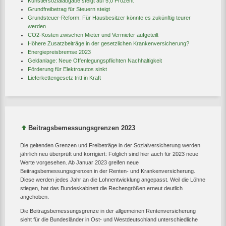
Künstlersozialabgabe steigt auf 5,0 Prozent
Grundfreibetrag für Steuern steigt
Grundsteuer-Reform: Für Hausbesitzer könnte es zukünftig teurer
werden
CO2-Kosten zwischen Mieter und Vermieter aufgeteilt
Höhere Zusatzbeiträge in der gesetzlichen Krankenversicherung?
Energiepreisbremse 2023
Geldanlage: Neue Offenlegungspflichten Nachhaltigkeit
Förderung für Elektroautos sinkt
Lieferkettengesetz tritt in Kraft
Beitragsbemessungsgrenzen 2023
Die geltenden Grenzen und Freibeträge in der Sozialversicherung werden
jährlich neu überprüft und korrigiert: Folglich sind hier auch für 2023 neue
Werte vorgesehen. Ab Januar 2023 greifen neue
Beitragsbemessungsgrenzen in der Renten- und Krankenversicherung.
Diese werden jedes Jahr an die Lohnentwicklung angepasst. Weil die Löhne
stiegen, hat das Bundeskabinett die Rechengrößen erneut deutlich
angehoben.
Die Beitragsbemessungsgrenze in der allgemeinen Rentenversicherung
sieht für die Bundesländer in Ost- und Westdeutschland unterschiedliche