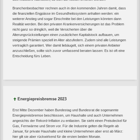
Branchenbeobachter rechnen auch in den kommenden Jahren damit, dass
die finanziellen Engpässe im Gesundheitssystem anhalten werden: ein
weiterer Anstieg und sogar Einschnitte bei den Leistungen könnten dann
Realität werden. Bei den privaten Krankenversicherungen ist das Problem
nicht ganz so dringlich, weil die Versicherten über die
Alterungsrückstellungen einen zusätzlichen Kapitalstock aufbauen, um
steigende Prämien speziell im Alter abzufedern. Zudem sind alle Leistungen
vertraglich garantiert. Wer damit liebäugelt, sich einem privaten Anbieter
anzuschließen, sollte sich zuvor umfassend beraten lassen: Es ist oft eine
Entscheidung fürs Leben.
Energiepreisbremse 2023
Erst Mitte Dezember haben Bundestag und Bundesrat die sogenannte
Energiepreisbremse beschlossen, um Haushalte und auch Unternehmen
angesichts der Rekord-Inflation zu entlasten. Sie sieht einen Preisdeckel für
Gas, Fernwärme und Strom vor. Für die Industrie gelten die Regeln ab
Januar, für private Haushalte und kleine Unternehmen aber erst ab März:
hier gilt sie aber rückwirkend für die ersten beiden Monate.