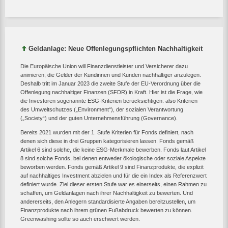
Geldanlage: Neue Offenlegungspflichten Nachhaltigkeit
Die Europäische Union will Finanzdienstleister und Versicherer dazu
animieren, die Gelder der Kundinnen und Kunden nachhaltiger anzulegen.
Deshalb tritt im Januar 2023 die zweite Stufe der EU-Verordnung über die
Offenlegung nachhaltiger Finanzen (SFDR) in Kraft. Hier ist die Frage, wie
die Investoren sogenannte ESG-Kriterien berücksichtigen: also Kriterien
des Umweltschutzes („Environment“), der sozialen Verantwortung
(„Society“) und der guten Unternehmensführung (Governance).
Bereits 2021 wurden mit der 1. Stufe Kriterien für Fonds definiert, nach
denen sich diese in drei Gruppen kategorisieren lassen. Fonds gemäß
Artikel 6 sind solche, die keine ESG-Merkmale bewerben. Fonds laut Artikel
8 sind solche Fonds, bei denen entweder ökologische oder soziale Aspekte
beworben werden. Fonds gemäß Artikel 9 sind Finanzprodukte, die explizit
auf nachhaltiges Investment abzielen und für die ein Index als Referenzwert
definiert wurde. Ziel dieser ersten Stufe war es einerseits, einen Rahmen zu
schaffen, um Geldanlagen nach ihrer Nachhaltigkeit zu bewerten. Und
andererseits, den Anlegern standardisierte Angaben bereitzustellen, um
Finanzprodukte nach ihrem grünen Fußabdruck bewerten zu können.
Greenwashing sollte so auch erschwert werden.