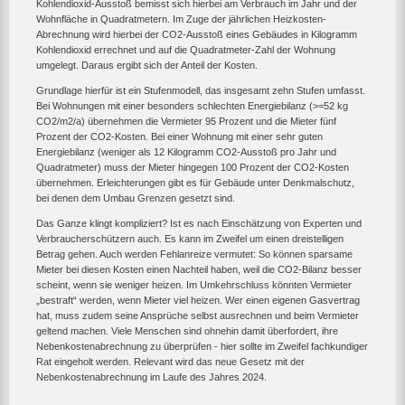
Kohlendioxid-Ausstoß bemisst sich hierbei am Verbrauch im Jahr und der
Wohnfläche in Quadratmetern. Im Zuge der jährlichen Heizkosten-
Abrechnung wird hierbei der CO2-Ausstoß eines Gebäudes in Kilogramm
Kohlendioxid errechnet und auf die Quadratmeter-Zahl der Wohnung
umgelegt. Daraus ergibt sich der Anteil der Kosten.
Grundlage hierfür ist ein Stufenmodell, das insgesamt zehn Stufen umfasst.
Bei Wohnungen mit einer besonders schlechten Energiebilanz (>=52 kg
CO2/m2/a) übernehmen die Vermieter 95 Prozent und die Mieter fünf
Prozent der CO2-Kosten. Bei einer Wohnung mit einer sehr guten
Energiebilanz (weniger als 12 Kilogramm CO2-Ausstoß pro Jahr und
Quadratmeter) muss der Mieter hingegen 100 Prozent der CO2-Kosten
übernehmen. Erleichterungen gibt es für Gebäude unter Denkmalschutz,
bei denen dem Umbau Grenzen gesetzt sind.
Das Ganze klingt kompliziert? Ist es nach Einschätzung von Experten und
Verbraucherschützern auch. Es kann im Zweifel um einen dreistelligen
Betrag gehen. Auch werden Fehlanreize vermutet: So können sparsame
Mieter bei diesen Kosten einen Nachteil haben, weil die CO2-Bilanz besser
scheint, wenn sie weniger heizen. Im Umkehrschluss könnten Vermieter
„bestraft“ werden, wenn Mieter viel heizen. Wer einen eigenen Gasvertrag
hat, muss zudem seine Ansprüche selbst ausrechnen und beim Vermieter
geltend machen. Viele Menschen sind ohnehin damit überfordert, ihre
Nebenkostenabrechnung zu überprüfen - hier sollte im Zweifel fachkundiger
Rat eingeholt werden. Relevant wird das neue Gesetz mit der
Nebenkostenabrechnung im Laufe des Jahres 2024.