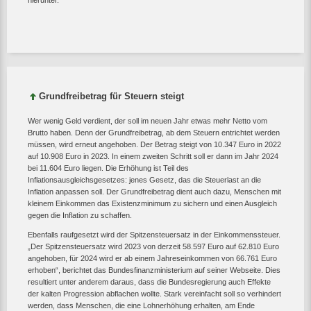
hierunter.
Grundfreibetrag für Steuern steigt
Wer wenig Geld verdient, der soll im neuen Jahr etwas mehr Netto vom
Brutto haben. Denn der Grundfreibetrag, ab dem Steuern entrichtet werden
müssen, wird erneut angehoben. Der Betrag steigt von 10.347 Euro in 2022
auf 10.908 Euro in 2023. In einem zweiten Schritt soll er dann im Jahr 2024
bei 11.604 Euro liegen. Die Erhöhung ist Teil des
Inflationsausgleichsgesetzes: jenes Gesetz, das die Steuerlast an die
Inflation anpassen soll. Der Grundfreibetrag dient auch dazu, Menschen mit
kleinem Einkommen das Existenzminimum zu sichern und einen Ausgleich
gegen die Inflation zu schaffen.
Ebenfalls raufgesetzt wird der Spitzensteuersatz in der Einkommenssteuer.
„Der Spitzensteuersatz wird 2023 von derzeit 58.597 Euro auf 62.810 Euro
angehoben, für 2024 wird er ab einem Jahreseinkommen von 66.761 Euro
erhoben“, berichtet das Bundesfinanzministerium auf seiner Webseite. Dies
resultiert unter anderem daraus, dass die Bundesregierung auch Effekte
der kalten Progression abflachen wollte. Stark vereinfacht soll so verhindert
werden, dass Menschen, die eine Lohnerhöhung erhalten, am Ende