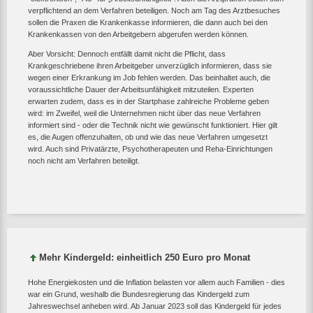
verpflichtend an dem Verfahren beteiligen. Noch am Tag des Arztbesuches
sollen die Praxen die Krankenkasse informieren, die dann auch bei den
Krankenkassen von den Arbeitgebern abgerufen werden können.
Aber Vorsicht: Dennoch entfällt damit nicht die Pflicht, dass
Krankgeschriebene ihren Arbeitgeber unverzüglich informieren, dass sie
wegen einer Erkrankung im Job fehlen werden. Das beinhaltet auch, die
voraussichtliche Dauer der Arbeitsunfähigkeit mitzuteilen. Experten
erwarten zudem, dass es in der Startphase zahlreiche Probleme geben
wird: im Zweifel, weil die Unternehmen nicht über das neue Verfahren
informiert sind - oder die Technik nicht wie gewünscht funktioniert. Hier gilt
es, die Augen offenzuhalten, ob und wie das neue Verfahren umgesetzt
wird. Auch sind Privatärzte, Psychotherapeuten und Reha-Einrichtungen
noch nicht am Verfahren beteiligt.
Mehr Kindergeld: einheitlich 250 Euro pro Monat
Hohe Energiekosten und die Inflation belasten vor allem auch Familien - dies
war ein Grund, weshalb die Bundesregierung das Kindergeld zum
Jahreswechsel anheben wird. Ab Januar 2023 soll das Kindergeld für jedes