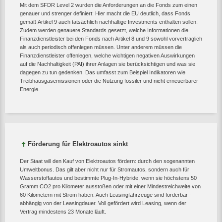
Mit dem SFDR Level 2 wurden die Anforderungen an die Fonds zum einen
genauer und strenger definiert: Hier macht die EU deutlich, dass Fonds
gemäß Artikel 9 auch tatsächlich nachhaltige Investments enthalten sollen.
Zudem werden genauere Standards gesetzt, welche Informationen die
Finanzdienstleister bei den Fonds nach Artikel 8 und 9 sowohl vorvertraglich
als auch periodisch offenlegen müssen. Unter anderem müssen die
Finanzdienstleister offenlegen, welche wichtigen negativen Auswirkungen
auf die Nachhaltigkeit (PAI) ihrer Anlagen sie berücksichtigen und was sie
dagegen zu tun gedenken. Das umfasst zum Beispiel Indikatoren wie
Treibhausgasemissionen oder die Nutzung fossiler und nicht erneuerbarer
Energie.
Förderung für Elektroautos sinkt
Der Staat will den Kauf von Elektroautos fördern: durch den sogenannten
Umweltbonus. Das gilt aber nicht nur für Stromautos, sondern auch für
Wasserstoffautos und bestimmte Plug-In-Hybride, wenn sie höchstens 50
Gramm CO2 pro Kilometer ausstoßen oder mit einer Mindestreichweite von
60 Kilometern mit Strom haben. Auch Leasingfahrzeuge sind förderbar -
abhängig von der Leasingdauer. Voll gefördert wird Leasing, wenn der
Vertrag mindestens 23 Monate läuft.