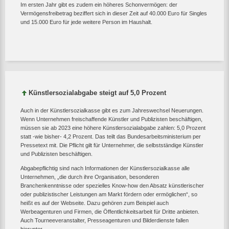
Im ersten Jahr gibt es zudem ein höheres Schonvermögen: der
Vermögensfreibetrag beziffert sich in dieser Zeit auf 40.000 Euro für Singles
und 15.000 Euro für jede weitere Person im Haushalt.
Künstlersozialabgabe steigt auf 5,0 Prozent
Auch in der Künstlersozialkasse gibt es zum Jahreswechsel Neuerungen.
Wenn Unternehmen freischaffende Künstler und Publizisten beschäftigen,
müssen sie ab 2023 eine höhere Künstlersozialabgabe zahlen: 5,0 Prozent
statt -wie bisher- 4,2 Prozent. Das teilt das Bundesarbeitsministerium per
Pressetext mit. Die Pflicht gilt für Unternehmer, die selbstständige Künstler
und Publizisten beschäftigen.
Abgabepflichtig sind nach Informationen der Künstlersozialkasse alle
Unternehmen, „die durch ihre Organisation, besonderen
Branchenkenntnisse oder spezielles Know-how den Absatz künstlerischer
oder publizistischer Leistungen am Markt fördern oder ermöglichen“, so
heißt es auf der Webseite. Dazu gehören zum Beispiel auch
Werbeagenturen und Firmen, die Öffentlichkeitsarbeit für Dritte anbieten.
Auch Tourneeveranstalter, Presseagenturen und Bilderdienste fallen