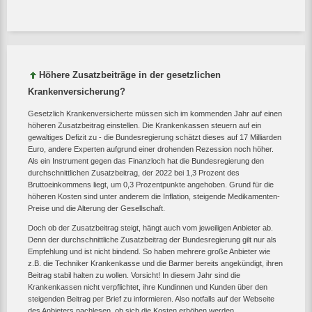
Höhere Zusatzbeiträge in der gesetzlichen
Krankenversicherung?
Gesetzlich Krankenversicherte müssen sich im kommenden Jahr auf einen
höheren Zusatzbeitrag einstellen. Die Krankenkassen steuern auf ein
gewaltiges Defizit zu - die Bundesregierung schätzt dieses auf 17 Milliarden
Euro, andere Experten aufgrund einer drohenden Rezession noch höher.
Als ein Instrument gegen das Finanzloch hat die Bundesregierung den
durchschnittlichen Zusatzbeitrag, der 2022 bei 1,3 Prozent des
Bruttoeinkommens liegt, um 0,3 Prozentpunkte angehoben. Grund für die
höheren Kosten sind unter anderem die Inflation, steigende Medikamenten-
Preise und die Alterung der Gesellschaft.
Doch ob der Zusatzbeitrag steigt, hängt auch vom jeweiligen Anbieter ab.
Denn der durchschnittliche Zusatzbeitrag der Bundesregierung gilt nur als
Empfehlung und ist nicht bindend. So haben mehrere große Anbieter wie
z.B. die Techniker Krankenkasse und die Barmer bereits angekündigt, ihren
Beitrag stabil halten zu wollen. Vorsicht! In diesem Jahr sind die
Krankenkassen nicht verpflichtet, ihre Kundinnen und Kunden über den
steigenden Beitrag per Brief zu informieren. Also notfalls auf der Webseite
des Anbieters nachlesen, ob sich die Kosten erhöhen werden.