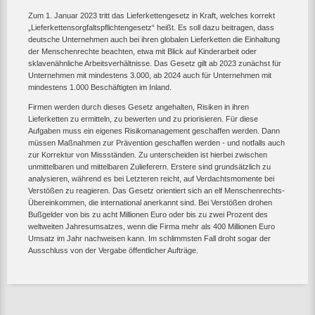
Zum 1. Januar 2023 tritt das Lieferkettengesetz in Kraft, welches korrekt
„Lieferketten­sorgfaltspflichten­gesetz“ heißt. Es soll dazu beitragen, dass
deutsche Unternehmen auch bei ihren globalen Lieferketten die Einhaltung
der Menschenrechte beachten, etwa mit Blick auf Kinderarbeit oder
sklavenähnliche Arbeitsverhältnisse. Das Gesetz gilt ab 2023 zunächst für
Unternehmen mit mindestens 3.000, ab 2024 auch für Unternehmen mit
mindestens 1.000 Beschäftigten im Inland.
Firmen werden durch dieses Gesetz angehalten, Risiken in ihren
Lieferketten zu ermitteln, zu bewerten und zu priorisieren. Für diese
Aufgaben muss ein eigenes Risikomanagement geschaffen werden. Dann
müssen Maßnahmen zur Prävention geschaffen werden - und notfalls auch
zur Korrektur von Missständen. Zu unterscheiden ist hierbei zwischen
unmittelbaren und mittelbaren Zulieferern. Erstere sind grundsätzlich zu
analysieren, während es bei Letzteren reicht, auf Verdachtsmomente bei
Verstößen zu reagieren. Das Gesetz orientiert sich an elf Menschenrechts-
Übereinkommen, die international anerkannt sind. Bei Verstößen drohen
Bußgelder von bis zu acht Millionen Euro oder bis zu zwei Prozent des
weltweiten Jahresumsatzes, wenn die Firma mehr als 400 Millionen Euro
Umsatz im Jahr nachweisen kann. Im schlimmsten Fall droht sogar der
Ausschluss von der Vergabe öffentlicher Aufträge.