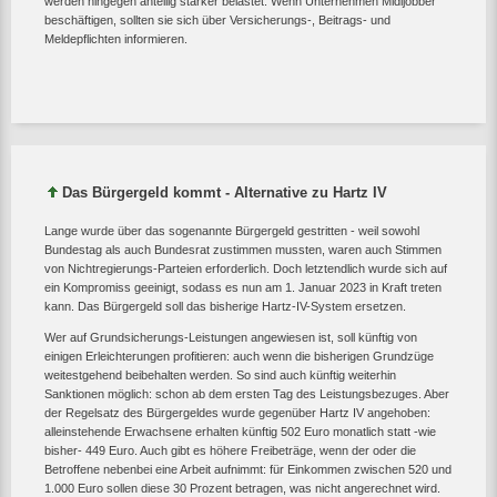
werden hingegen anteilig stärker belastet. Wenn Unternehmen Midijobber
beschäftigen, sollten sie sich über Versicherungs-, Beitrags- und
Meldepflichten informieren.
Das Bürgergeld kommt - Alternative zu Hartz IV
Lange wurde über das sogenannte Bürgergeld gestritten - weil sowohl
Bundestag als auch Bundesrat zustimmen mussten, waren auch Stimmen
von Nichtregierungs-Parteien erforderlich. Doch letztendlich wurde sich auf
ein Kompromiss geeinigt, sodass es nun am 1. Januar 2023 in Kraft treten
kann. Das Bürgergeld soll das bisherige Hartz-IV-System ersetzen.
Wer auf Grundsicherungs-Leistungen angewiesen ist, soll künftig von
einigen Erleichterungen profitieren: auch wenn die bisherigen Grundzüge
weitestgehend beibehalten werden. So sind auch künftig weiterhin
Sanktionen möglich: schon ab dem ersten Tag des Leistungsbezuges. Aber
der Regelsatz des Bürgergeldes wurde gegenüber Hartz IV angehoben:
alleinstehende Erwachsene erhalten künftig 502 Euro monatlich statt -wie
bisher- 449 Euro. Auch gibt es höhere Freibeträge, wenn der oder die
Betroffene nebenbei eine Arbeit aufnimmt: für Einkommen zwischen 520 und
1.000 Euro sollen diese 30 Prozent betragen, was nicht angerechnet wird.