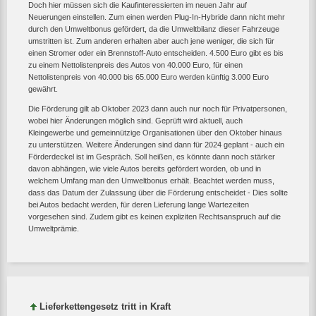
Doch hier müssen sich die Kaufinteressierten im neuen Jahr auf
Neuerungen einstellen. Zum einen werden Plug-In-Hybride dann nicht mehr
durch den Umweltbonus gefördert, da die Umweltbilanz dieser Fahrzeuge
umstritten ist. Zum anderen erhalten aber auch jene weniger, die sich für
einen Stromer oder ein Brennstoff-Auto entscheiden. 4.500 Euro gibt es bis
zu einem Nettolistenpreis des Autos von 40.000 Euro, für einen
Nettolistenpreis von 40.000 bis 65.000 Euro werden künftig 3.000 Euro
gewährt.
Die Förderung gilt ab Oktober 2023 dann auch nur noch für Privatpersonen,
wobei hier Änderungen möglich sind. Geprüft wird aktuell, auch
Kleingewerbe und gemeinnützige Organisationen über den Oktober hinaus
zu unterstützen. Weitere Änderungen sind dann für 2024 geplant - auch ein
Förderdeckel ist im Gespräch. Soll heißen, es könnte dann noch stärker
davon abhängen, wie viele Autos bereits gefördert worden, ob und in
welchem Umfang man den Umweltbonus erhält. Beachtet werden muss,
dass das Datum der Zulassung über die Förderung entscheidet - Dies sollte
bei Autos bedacht werden, für deren Lieferung lange Wartezeiten
vorgesehen sind. Zudem gibt es keinen expliziten Rechtsanspruch auf die
Umweltprämie.
Lieferkettengesetz tritt in Kraft