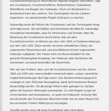
Grundsteuererklärung im Wesentlichen folgende Angaben übermitteln: Lage
des Grundstücks, Grundstücksfläche, Bodenrichtwert, Gebäudeart,
Wohnfläche und Baujahr des Gebäudes. Doch von Bundesland zu
Bundesland kann das variieren. Der Gesetzgeber hat den Ländern
eingeräumt, von abweichenden Regeln Gebrauch zu machen.
Notwendig wurde die Reform der Grundsteuer, weil der Gesetzgeber lange
nicht tätig wurde. Sie soll Städten und Gemeinden die Mittel für notwendige
Investitionen bereitstellen, etwa für Infrastruktur und Schulen. Aber die
Bewertung der Grundstücke beruht bisher teils auf alten
Grundstückswerten: im Westen aus dem Jahr 1964, in Ostdeutschland gar
aus dem Jahr 1935. Diese werden mit einem einheitlichen Faktor, der
sogenannten Steuermesszahl, und anschließend mit dem sogenannten
Hebesatz multipliziert. Der Faktor wird vom Bund einheitlich für das
gesamte Bundesgebiet festgelegt, den Hebesatz aber bestimmen die
Gemeinden: und damit letztendlich die Steuerhöhe.
Hier war das Problem, dass sich die Grundstückswerte seit den Jahren
1964 und 1935 sehr unterschiedlich entwickelt haben, sodass steuerliche
Ungleichbehandlungen die Folge waren. Das Bundesverfassungsgericht
verlangte im Jahr 2018 eine Neuregelung, damit nicht bestimmte Besitzer
benachteiligt werden. Ob die jetzige Reform aber gelungen ist, darüber
gehen die Experten-Meinungen auseinander. Zu viele Regeln sorgen für
Unverständnis und Intransparenz, so lautet ein Kritikpunkt. Achtung! Wer
derzeit bereits den Grundsteuer-Bescheid erhält, hat nur einen Monat Zeit,
bei vermuteten Fehlern Widerspruch einzulegen.
Gezahlt werden muss die neue Grundsteuer aber nicht gleich.