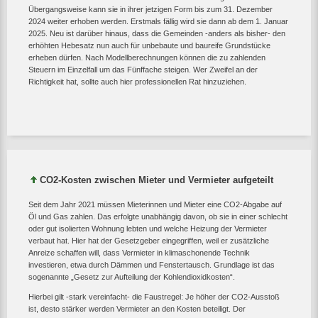
Übergangsweise kann sie in ihrer jetzigen Form bis zum 31. Dezember
2024 weiter erhoben werden. Erstmals fällig wird sie dann ab dem 1. Januar
2025. Neu ist darüber hinaus, dass die Gemeinden -anders als bisher- den
erhöhten Hebesatz nun auch für unbebaute und baureife Grundstücke
erheben dürfen. Nach Modellberechnungen können die zu zahlenden
Steuern im Einzelfall um das Fünffache steigen. Wer Zweifel an der
Richtigkeit hat, sollte auch hier professionellen Rat hinzuziehen.
CO2-Kosten zwischen Mieter und Vermieter aufgeteilt
Seit dem Jahr 2021 müssen Mieterinnen und Mieter eine CO2-Abgabe auf
Öl und Gas zahlen. Das erfolgte unabhängig davon, ob sie in einer schlecht
oder gut isolierten Wohnung lebten und welche Heizung der Vermieter
verbaut hat. Hier hat der Gesetzgeber eingegriffen, weil er zusätzliche
Anreize schaffen will, dass Vermieter in klimaschonende Technik
investieren, etwa durch Dämmen und Fenstertausch. Grundlage ist das
sogenannte „Gesetz zur Aufteilung der Kohlendioxidkosten“.
Hierbei gilt -stark vereinfacht- die Faustregel: Je höher der CO2-Ausstoß
ist, desto stärker werden Vermieter an den Kosten beteiligt. Der