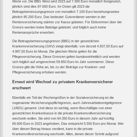
Werte vor. Die BBG West wird 2023 auf 7.300 Euro monatlich festgesetzt,
jährlich sind dies 87.600 Euro. Im Osten gilt 2023 die
Beitragsbemessungsgrenze von monatlich 7.100 Euro beziehungsweise
jährlich 85.200 Euro. Das bedeutet: Gutverdiener werden in der
Rentenversicherung stärker zur Kasse gebeten. Für Einkommen über der
Grenze werden keine Beiträge geleistet: und folglich auch keine
Rentenansprüche erworben.
Die Beitragsbemessungsgrenze (BBG) in der gesetzlichen
Krankenversicherung (GKV) steigt ebenfalls: von derzeit 4.837,50 Euro auf
4.987,50 Euro im Monat. Die gleichen Werte gelten für die
Pflegeversicherung. Diese Grenzen gelten bundeseinheitlich und werden
sich folglich auf umgerechnet 59.850 Euro im Jahr summieren. Diese
Grenze gibt die Höhe an, bis zu der Beiträge zur Kranken- und
Pflegeversicherung erhoben werden.
Erneut wird Wechsel zu privatem Krankenversicherer
erschwert
Ebenfalls ein Teil der Rechengrößen in der Sozialversicherung ist die
sogenannte Versicherungspflichtgrenze, auch Jahresarbeitsentgeltgrenze
(JAEG) genannt. Und diese ist wichtig, wenn Beschäftigte von einer
gesetzlichen Krankenkasse in die private Krankenvollversicherung
wechseln wollen. Sie wird von 64.350 Euro in diesem Jahr auf künftig
66.600 Euro in 2023 angehoben. Das entspricht 5.550 Euro pro Monat. Wer
über diesen Betrag hinaus verdient, kann in die private
Krankenvollversicherung wechseln. Allen, denen dieser Schritt aufgrund