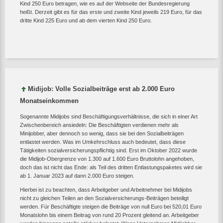
Kind 250 Euro betragen, wie es auf der Webseite der Bundesregierung
heißt. Derzeit gibt es für das erste und zweite Kind jeweils 219 Euro, für das
dritte Kind 225 Euro und ab dem vierten Kind 250 Euro.
Midijob: Volle Sozialbeiträge erst ab 2.000 Euro
Monatseinkommen
Sogenannte Midijobs sind Beschäftigungsverhältnisse, die sich in einer Art
Zwischenbereich ansiedeln: Die Beschäftigten verdienen mehr als
Minijobber, aber dennoch so wenig, dass sie bei den Sozialbeiträgen
entlastet werden. Was im Umkehrschluss auch bedeutet, dass diese
Tätigkeiten sozialversicherungspflichtig sind. Erst im Oktober 2022 wurde
die Midijob-Obergrenze von 1.300 auf 1.600 Euro Bruttolohn angehoben,
doch das ist nicht das Ende: als Teil des dritten Entlastungspaketes wird sie
ab 1. Januar 2023 auf dann 2.000 Euro steigen.
Hierbei ist zu beachten, dass Arbeitgeber und Arbeitnehmer bei Midijobs
nicht zu gleichen Teilen an den Sozialversicherungs-Beiträgen beteiligt
werden. Für Beschäftigte steigen die Beiträge von null Euro bei 520,01 Euro
Monatslohn bis einem Beitrag von rund 20 Prozent gleitend an. Arbeitgeber