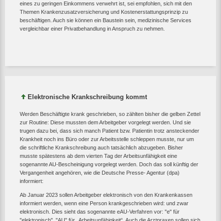
eines zu geringen Einkommens verwehrt ist, sei empfohlen, sich mit den
Themen Krankenzusatzversicherung und Kostenerstattungsprinzip zu
beschäftigen. Auch sie können ein Baustein sein, medizinische Services
vergleichbar einer Privatbehandlung in Anspruch zu nehmen.
Elektronische Krankschreibung kommt
Werden Beschäftigte krank geschrieben, so zählten bisher die gelben Zettel
zur Routine: Diese mussten dem Arbeitgeber vorgelegt werden. Und sie
trugen dazu bei, dass sich manch Patient bzw. Patientin trotz ansteckender
Krankheit noch ins Büro oder zur Arbeitsstelle schleppen musste, nur um
die schriftliche Krankschreibung auch tatsächlich abzugeben. Bisher
musste spätestens ab dem vierten Tag der Arbeitsunfähigkeit eine
sogenannte AU-Bescheinigung vorgelegt werden. Doch das soll künftig der
Vergangenheit angehören, wie die Deutsche Presse- Agentur (dpa)
informiert:
Ab Januar 2023 sollen Arbeitgeber elektronisch von den Krankenkassen
informiert werden, wenn eine Person krankgeschrieben wird: und zwar
elektronisch. Dies sieht das sogenannte eAU-Verfahren vor: "e" für
"elektronisch", "AU" für „Arbeitsunfähigkeit“. Auch die Arztpraxen sollen sich